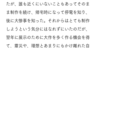
たが、誰も近くにいないこともあってそのま
ま制作を続け、帰宅時になって停電を知り、
後に大惨事を知った。それからはとても制作
しようという気分にはなれずにいたのだが、
翌年に展示のために大作を多く作る機会を得
て、震災や、理想とあまりにもかけ離れた自
分の現状などの鬱屈した感情や思いを、すべ
て作品にさらけ出した。それは、内臓のよう
な形態が画面全体に描かれたもので、今振り
返ればあまりにも軽薄で幼稚な感情の吐露だ
ったが、これを契機に制作に向かう意欲が高
まった。
「もう誰かから拾われるのを待つのはやめ
だ」と、半ば開き直り、この場所で勝手に展
示して勝手にインターネットを通じて広報す